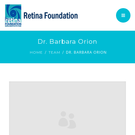
TECHNOLOGY
ACADEMIC
PATIENT INFORMATION
HOME
Dr. Barbara Orion
PROCEDURES
DR. BARBARA ORION
FOUNDATION @ GLANCE
HOME
TEAM
VOLUNTARY SERVICES
TECHNOLOGY
English
ACADEMIC
PATIENT INFORMATION
PROCEDURES
VOLUNTARY SERVICES