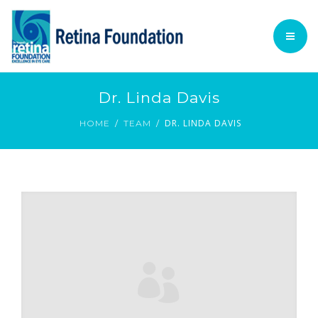
TECHNOLOGY
ACADEMIC
PATIENT INFORMATION
HOME
Dr. Linda Davis
PROCEDURES
DR. LINDA DAVIS
FOUNDATION @ GLANCE
HOME
TEAM
VOLUNTARY SERVICES
TECHNOLOGY
English
ACADEMIC
PATIENT INFORMATION
PROCEDURES
VOLUNTARY SERVICES